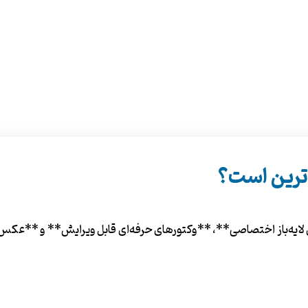
ترین است؟
ه‌باز اختصاصی**، **وکتورهای حرفه‌ای قابل ویرایش** و **عکس‌های 