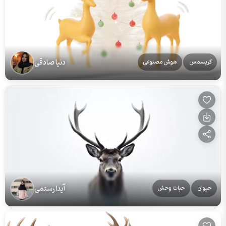
دنیا صادقی
کریسمس
هوش مصنوعی
آیدا رستمی
حیوان
حیات وحش