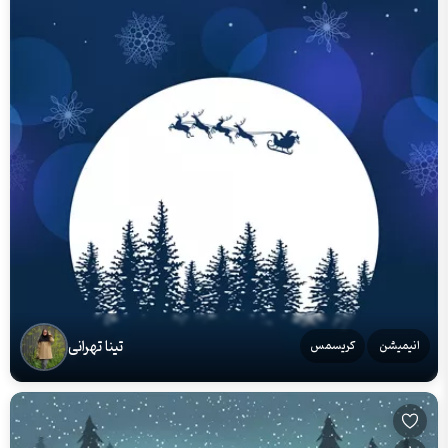
تینا تهرانی
انیمیشن
کریسمس