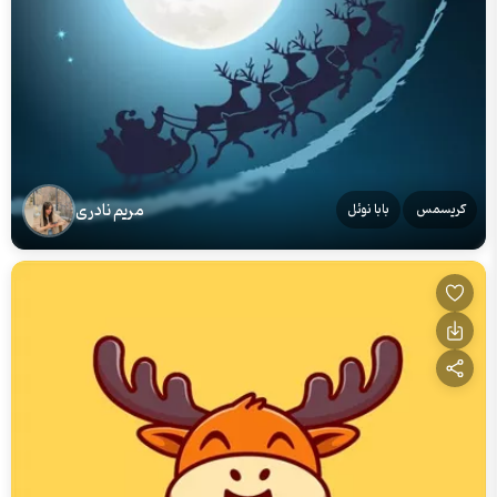
مریم نادری
کریسمس
بابا نوئل