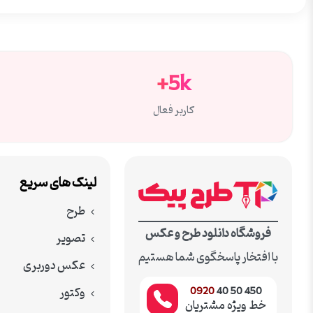
5k+
کاربر فعال
لینک های سریع
طرح
فروشگاه دانلود طرح و عکس
تصویر
با افتخار پاسخگوی شما هستیم
عکس دوربری
وکتور
0920
450 50 40
خط ویژه مشتریان