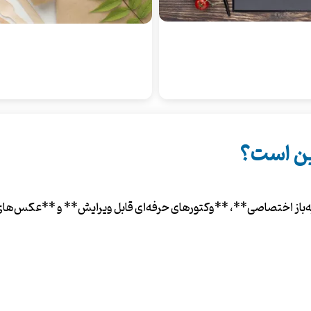
رین است؟
باز اختصاصی**، **وکتورهای حرفه‌ای قابل ویرایش** و **عکس‌های است