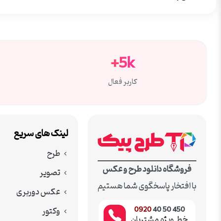
5k+
کاربر فعال
لینک های سریع
طرح
فروشگاه دانلود طرح و عکس
تصویر
با افتخار پاسخگوی شما هستیم
عکس دوربری
وکتور
0920
450 50 40
خط ویژه مشتریان