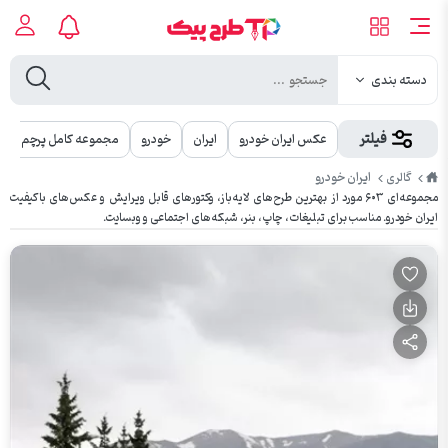
دسته بندی
فیلتر
عکس ایران خودرو
ایران
خودرو
مجموعه کامل پرچم ایران
طرح
ایران خودرو
گالری
پیک
مجموعه‌ای ۶۰۳ مورد از بهترین طرح‌های لایه‌باز، وکتورهای قابل ویرایش و عکس‌های باکیفیت
ایران خودرو. مناسب برای تبلیغات، چاپ، بنر، شبکه‌های اجتماعی و وبسایت.