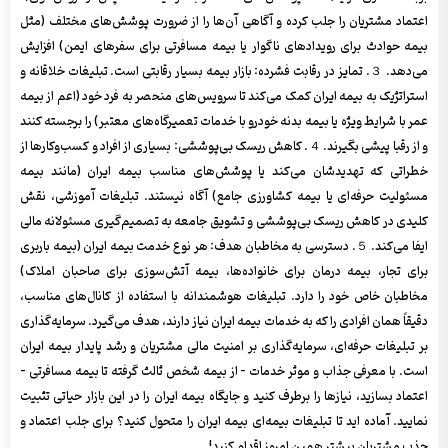
اعتماد مشتریان را جلب کرده و آگاهی آن‌ها را از ضرورت پوشش‌های مختلف (مثل
بیمه حوادث برای رویدادهای ناگوار یا بیمه مسافرتی برای سفرهای ایمن) افزایش
می‌دهد. ３. تمایز در رقابت فشرده: بازار بیمه بسیار رقابتی است. تبلیغات خلاقانه و
استراتژیک به بیمه ایران کمک می‌کند تا سرویس‌های منحصر به فرد خود (اعم از بیمه
عمر با شرایط ویژه یا بیمه بدنه خودرو با خدمات تعمیرگاه‌های معتبر) را برجسته کنند
و از رقبا پیشی بگیرند. ４. کاهش ریسک بی‌پوششی: بسیاری از افراد و کسب‌وکارها از
خطراتی که تهدیدشان می‌کند یا پوشش‌های مناسب بیمه ایران (مانند بیمه
مسئولیت حرفه‌ای یا بیمه کشاورزی جامع) آگاه نیستند. تبلیغات آموزشی، نقش
کلیدی در کاهش ریسک بی‌پوششی و تشویق جامعه به تصمیم‌گیری مسئولانه مالی
ایفا می‌کند. ５. دسترسی به مخاطبان هدف: هر نوع خدمت بیمه ایران (بیمه باربری
برای تجار، بیمه درمان برای خانواده‌ها، بیمه آتش‌سوزی برای صاحبان املاک)
مخاطبان خاص خود را دارد. تبلیغات هوشمندانه با استفاده از کانال‌های مناسب،
دقیقاً همان افرادی را که به خدمات بیمه ایران نیاز دارند، هدف می‌گیرد. سرمایه‌گذاری
بر تبلیغات حرفه‌ای، سرمایه‌گذاری بر امنیت مالی مشتریان و رشد پایدار بیمه ایران
است. با معرفی جذاب و موثر خدمات - از بیمه شخص ثالث گرفته تا بیمه مسافرتی -
اعتماد بسازید، نیازها را برطرف کنید و جایگاه بیمه ایران را در این بازار حیاتی تثبیت
نمایید. آماده اید تا تبلیغات بیمه‌ای بیمه ایران را متحول کنید؟ برای جلب اعتماد و
جذب مشتریان بیشتر همین امروز اقدام کنید!