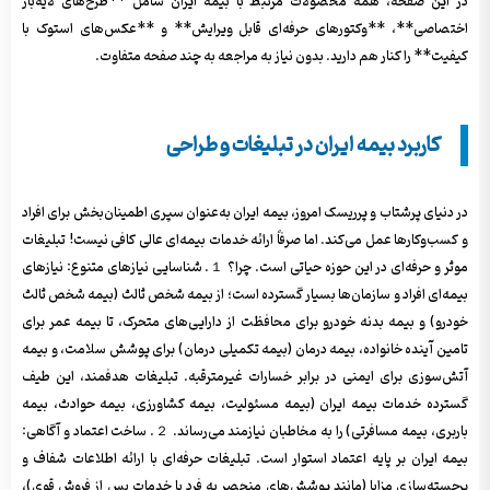
در این صفحه، همه محصولات مرتبط با بیمه ایران شامل **طرح‌های لایه‌باز
اختصاصی**، **وکتورهای حرفه‌ای قابل ویرایش** و **عکس‌های استوک با
کیفیت** را کنار هم دارید. بدون نیاز به مراجعه به چند صفحه متفاوت.
کاربرد بیمه ایران در تبلیغات و طراحی
در دنیای پرشتاب و پرریسک امروز، بیمه ایران به‌عنوان سپری اطمینان‌بخش برای افراد
و کسب‌وکارها عمل می‌کند. اما صرفاً ارائه خدمات بیمه‌ای عالی کافی نیست! تبلیغات
موثر و حرفه‌ای در این حوزه حیاتی است. چرا؟ １. شناسایی نیازهای متنوع: نیازهای
بیمه‌ای افراد و سازمان‌ها بسیار گسترده است؛ از بیمه شخص ثالث (بیمه شخص ثالث
خودرو) و بیمه بدنه خودرو برای محافظت از دارایی‌های متحرک، تا بیمه عمر برای
تامین آینده خانواده، بیمه درمان (بیمه تکمیلی درمان) برای پوشش سلامت، و بیمه
آتش‌سوزی برای ایمنی در برابر خسارات غیرمترقبه. تبلیغات هدفمند، این طیف
گسترده خدمات بیمه ایران (بیمه مسئولیت، بیمه کشاورزی، بیمه حوادث، بیمه
باربری، بیمه مسافرتی) را به مخاطبان نیازمند می‌رساند. ２. ساخت اعتماد و آگاهی:
بیمه ایران بر پایه اعتماد استوار است. تبلیغات حرفه‌ای با ارائه اطلاعات شفاف و
برجسته‌سازی مزایا (مانند پوشش‌های منحصر به فرد یا خدمات پس از فروش قوی)،