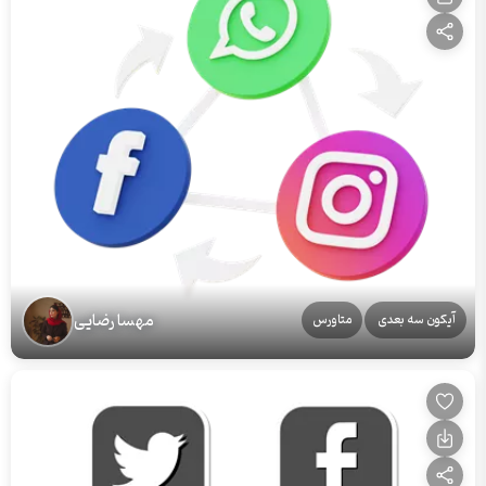
مهسا رضایی
آیکون سه بعدی
متاورس