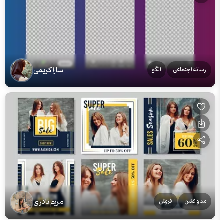
سارا کریمی
رسانه اجتماعی
الگو
مریم نادری
مد و فشن
فروش