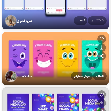
مریم نادری
رابط کاربری
کاروسل
سارا کریمی
داستان
هوش مصنوعی