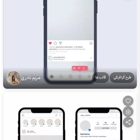
مریم نادری
طرح گرافیکی
قالب ها