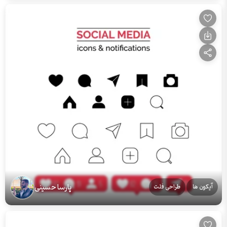
پارسا حسینی
آیکون ها
طراحی فلت