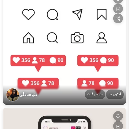
دنیا صادقی
آیکون ها
طراحی فلت