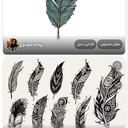
ریحانه موسوی
هوش مصنوعی
طراحی دستی