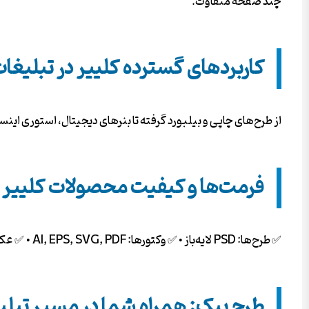
چند صفحه متفاوت.
کاربردهای گسترده کلییر در تبلیغا
از طرح‌های چاپی و بیلبورد گرفته تا بنرهای دیجیتال، استوری این
فرمت‌ها و کیفیت محصولات کلییر
✅ طرح‌ها: PSD لایه‌باز • ✅ وکتورها: AI, EPS, SVG, PDF • ✅ عکس‌ها: JPG/PNG با کیفیت 4K و دوربری شده. همه فایل‌ها بدون واترمارک و آماده دانلود فوری.
طرح پیک: همراه شما در مسیر تبل