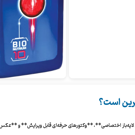
ترین است؟
ه‌باز اختصاصی**، **وکتورهای حرفه‌ای قابل ویرایش** و **عکس‌های 