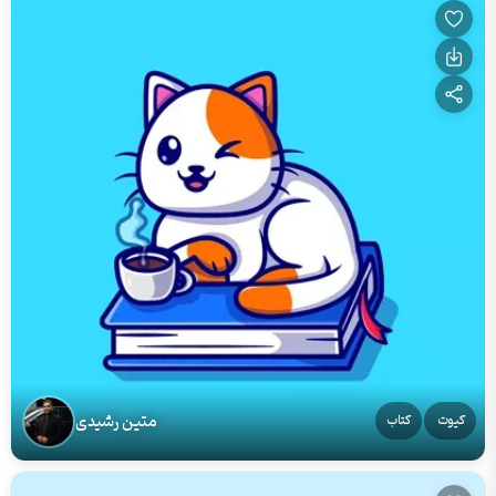
متین رشیدی
کیوت
کتاب