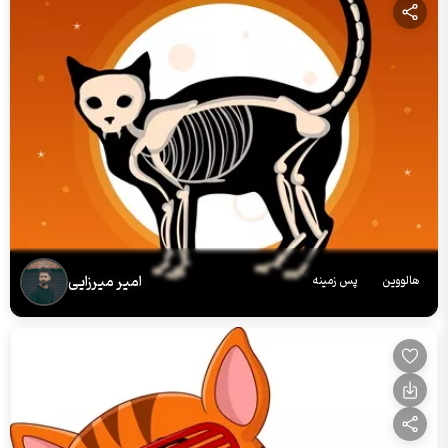
امیر میرزایی
هالووین
پس زمینه