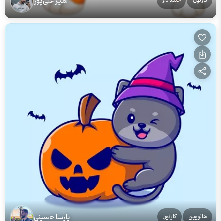
امیر علی‌پور
کارتون
خنده دار
پارسا حسینی
هالووین
کارتون