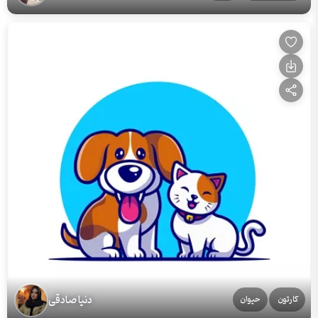
دنیا صادقی
کارتون
حیوان