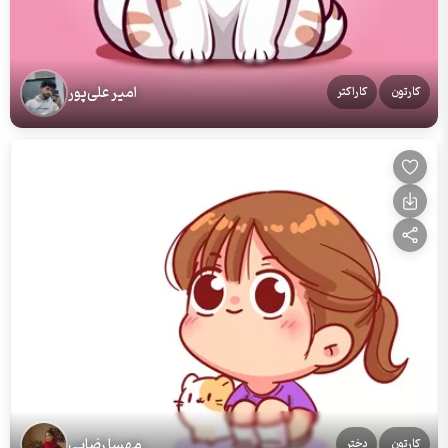
امیر علی‌پور
کارتون
کاراکتر
مهسا رضایی
کارتون
دختر