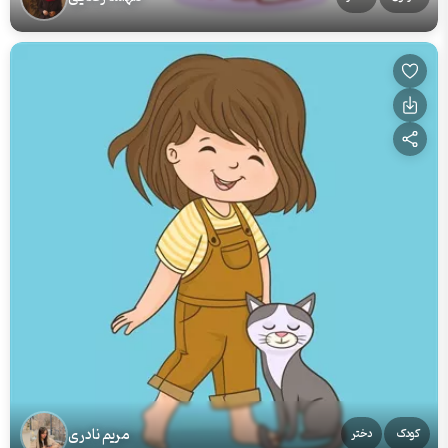
مریم نادری
کودک
دختر