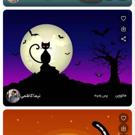
نیما کاظمی
هالووین
پس زمینه