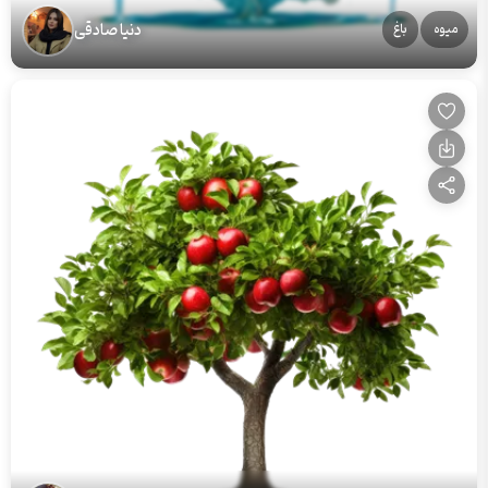
دنیا صادقی
میوه
باغ