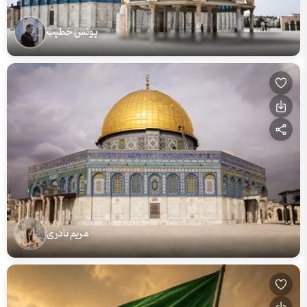
یونس خطیب
مریم نادری