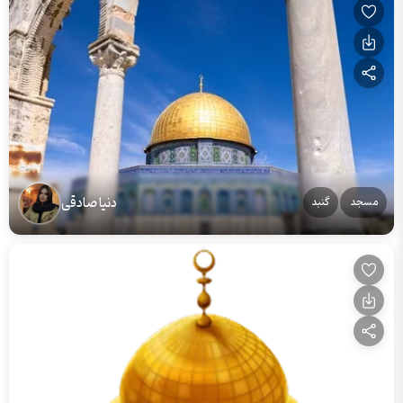
دنیا صادقی
مسجد
گنبد