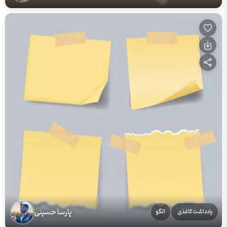
پارسا حسینی
یادداشت کاغذی
الگو