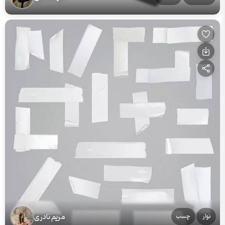
مریم نادری
نوار
چسب