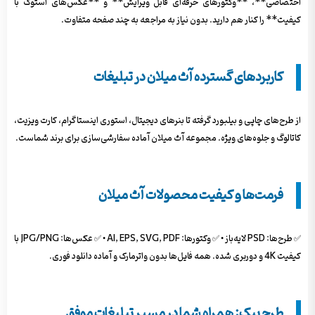
اختصاصی**، **وکتورهای حرفه‌ای قابل ویرایش** و **عکس‌های استوک با
کیفیت** را کنار هم دارید. بدون نیاز به مراجعه به چند صفحه متفاوت.
کاربردهای گسترده آث میلان در تبلیغات
از طرح‌های چاپی و بیلبورد گرفته تا بنرهای دیجیتال، استوری اینستاگرام، کارت ویزیت،
کاتالوگ و جلوه‌های ویژه. مجموعه آث میلان آماده سفارشی‌سازی برای برند شماست.
فرمت‌ها و کیفیت محصولات آث میلان
✅ طرح‌ها: PSD لایه‌باز • ✅ وکتورها: AI, EPS, SVG, PDF • ✅ عکس‌ها: JPG/PNG با
کیفیت 4K و دوربری شده. همه فایل‌ها بدون واترمارک و آماده دانلود فوری.
طرح پیک: همراه شما در مسیر تبلیغات موفق