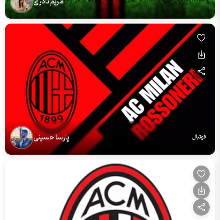
مریم نادری
پارسا حسینی
فوتبال