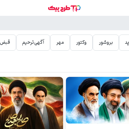
د
بروشور
وکتور
مهر
آگهی ترحیم
قبض و