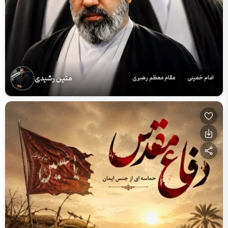
متین رشیدی
امام خمینی
مقام معظم رهبری