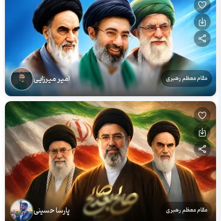
امیر میرزایی
مقام معظم رهبری
پارسا حسینی
مقام معظم رهبری