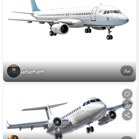
امیر میرزایی
پرواز