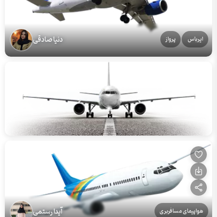
دنیا صادقی
ایرباس
پرواز
آیدا رستمی
هواپیمای مسافربری