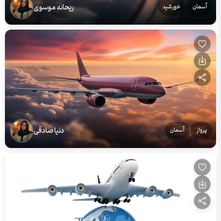
ریحانه موسوی
آسمان
خورشید
دنیا صادقی
پرواز
آسمان