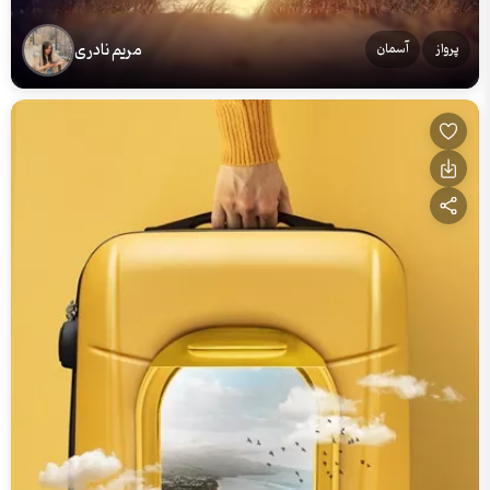
مریم نادری
پرواز
آسمان