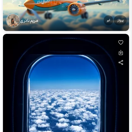
مریم نادری
پرواز
ابر