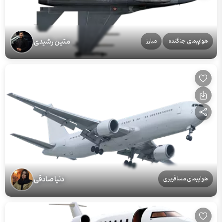
متین رشیدی
هواپیمای جنگنده
مبارز
دنیا صادقی
هواپیمای مسافربری