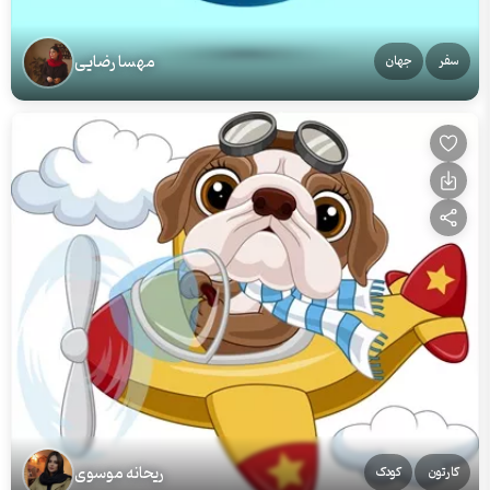
مهسا رضایی
سفر
جهان
ریحانه موسوی
کارتون
کودک