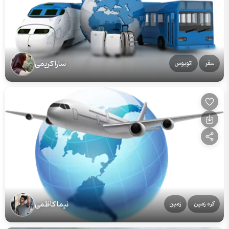
سارا کریمی
سفر
اتوبوس
نیما کاظمی
کره زمین
زمین