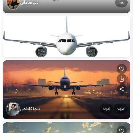
دنیا صادقی
پرواز
نیما کاظمی
غروب
زمینه