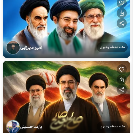
امیر میرزایی
مقام معظم رهبری
پارسا حسینی
مقام معظم رهبری