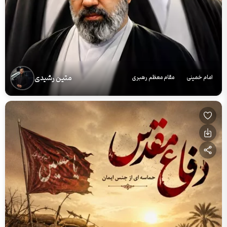
متین رشیدی
امام خمینی
مقام معظم رهبری