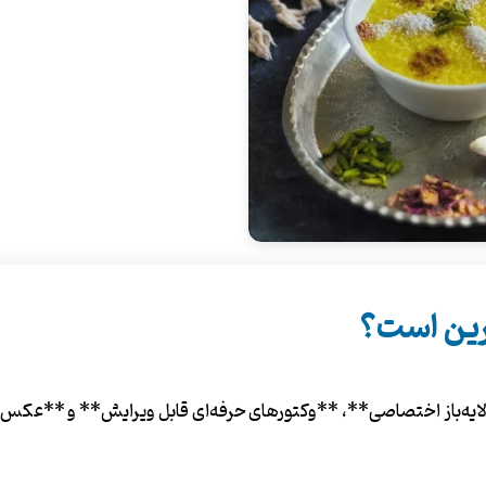
رین است؟
ه‌باز اختصاصی**، **وکتورهای حرفه‌ای قابل ویرایش** و **عکس‌های ا