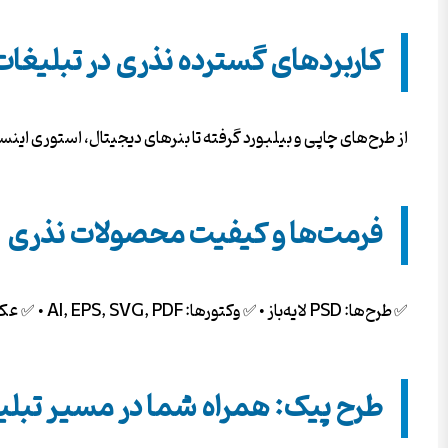
کاربردهای گسترده نذری در تبلیغات
از طرح‌های چاپی و بیلبورد گرفته تا بنرهای دیجیتال، استوری این
فرمت‌ها و کیفیت محصولات نذری
✅ طرح‌ها: PSD لایه‌باز • ✅ وکتورها: AI, EPS, SVG, PDF • ✅ عکس‌ها: JPG/PNG با کیفیت 4K و دوربری شده. همه فایل‌ها بدون واترمارک و آماده دانلود فوری.
طرح پیک: همراه شما در مسیر تبل