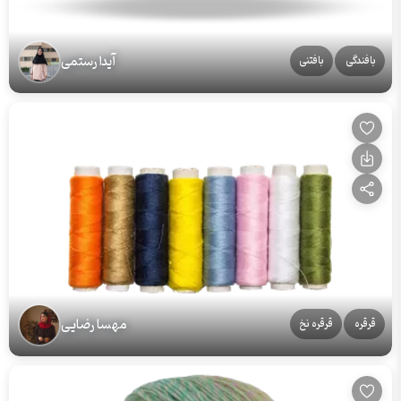
آیدا رستمی
بافندگی
بافتنی
مهسا رضایی
قرقره
قرقره نخ