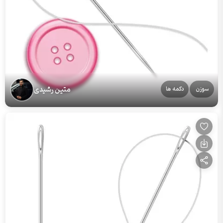
متین رشیدی
سوزن
دکمه ها