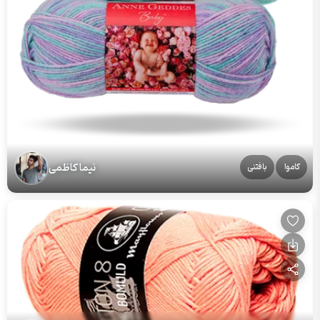
نیما کاظمی
کاموا
بافتنی