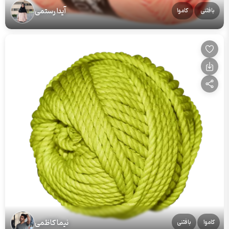
آیدا رستمی
بافتنی
کاموا
نیما کاظمی
کاموا
بافتنی