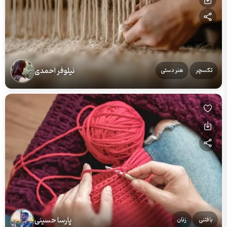
نیلوفر احمدی
تکسچر
هنر دستی
پارسا حسینی
بافتنی
زنان