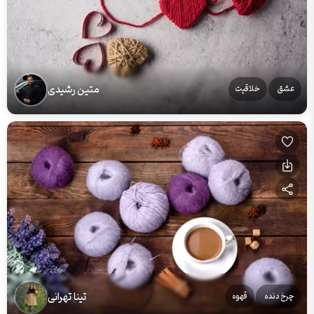
متین رشیدی
عشق
خلاقیت
تینا تهرانی
چرخ دنده
قهوه