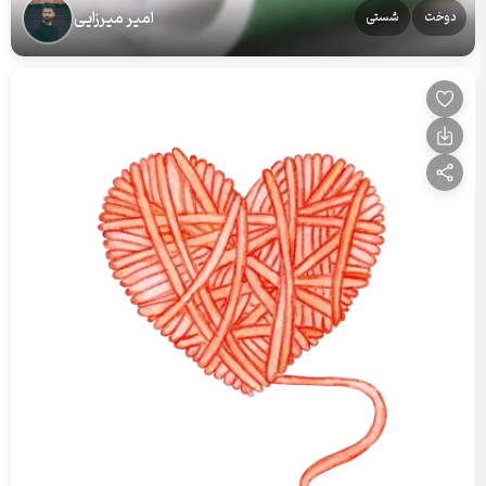
امیر میرزایی
دوخت
شستی