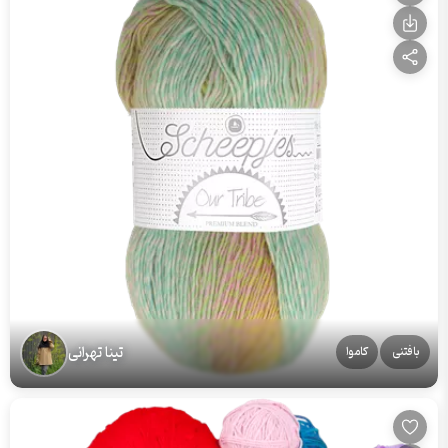
تینا تهرانی
بافتنی
کاموا