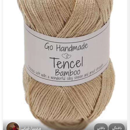
مهسا رضایی
بافندگی
بافتنی