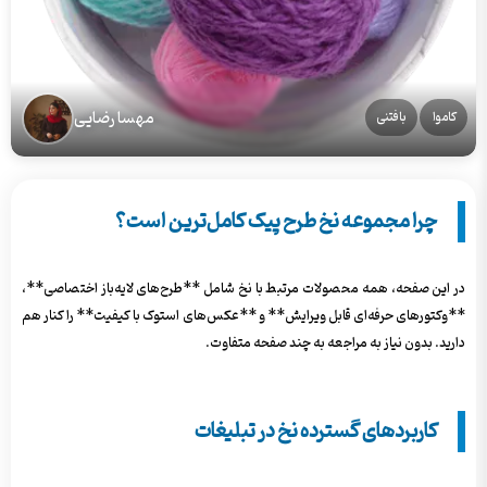
مهسا رضایی
کاموا
بافتنی
چرا مجموعه نخ طرح پیک کامل‌ترین است؟
در این صفحه، همه محصولات مرتبط با نخ شامل **طرح‌های لایه‌باز اختصاصی**،
**وکتورهای حرفه‌ای قابل ویرایش** و **عکس‌های استوک با کیفیت** را کنار هم
دارید. بدون نیاز به مراجعه به چند صفحه متفاوت.
کاربردهای گسترده نخ در تبلیغات