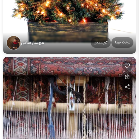
مهسا رضایی
درخت خرما
کریسمس