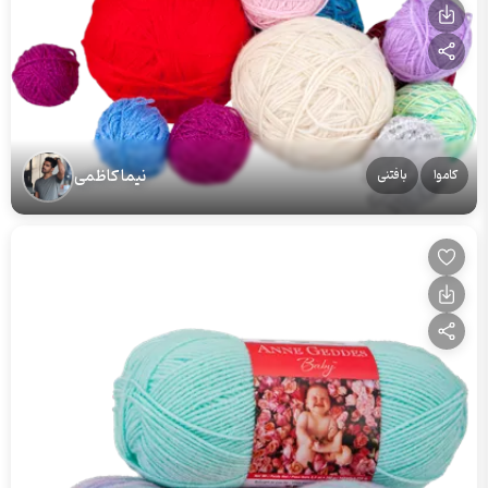
نیما کاظمی
کاموا
بافتنی