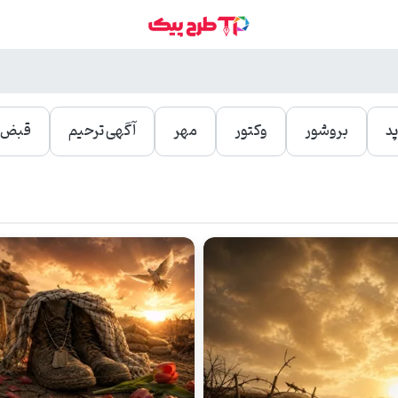
د
بروشور
وکتور
مهر
آگهی ترحیم
قبض و