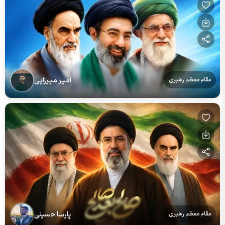
امیر میرزایی
مقام معظم رهبری
پارسا حسینی
مقام معظم رهبری