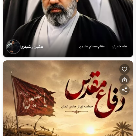
متین رشیدی
امام خمینی
مقام معظم رهبری