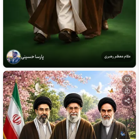
پارسا حسینی
مقام معظم رهبری