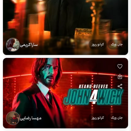
سارا کریمی
جان ویک
کیانو ریوز
مهسا رضایی
جان ویک
کیانو ریوز