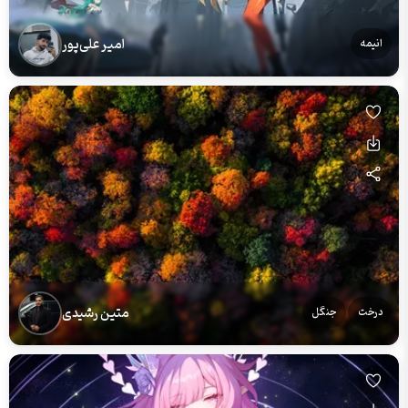
امیر علی‌پور
انیمه
متین رشیدی
درخت
جنگل