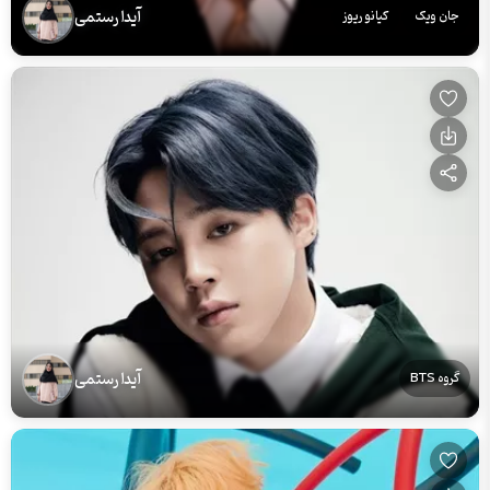
آیدا رستمی
جان ویک
کیانو ریوز
آیدا رستمی
گروه BTS