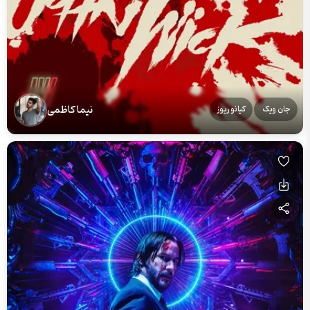
نیما کاظمی
جان ویک
کیانو ریوز