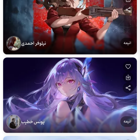
نیلوفر احمدی
انیمه
یونس خطیب
انیمه