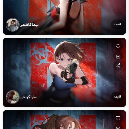
نیما کاظمی
انیمه
سارا کریمی
انیمه