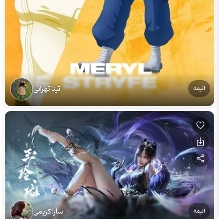
تینا تهرانی
انیمه
سارا کریمی
انیمه