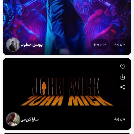
یونس خطیب
جان ویک
کیانو ریوز
سارا کریمی
جان ویک