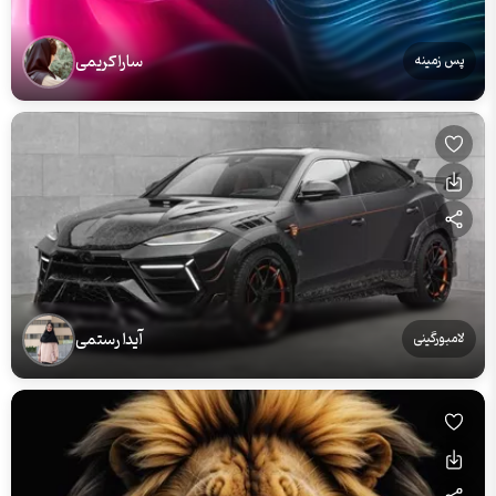
سارا کریمی
پس زمینه
آیدا رستمی
لامبورگینی