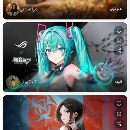
دنیا صادقی
هلو کیتی
تینا تهرانی
انیمه