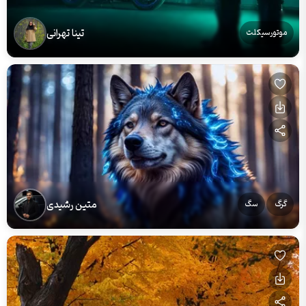
تینا تهرانی
موتورسیکلت
متین رشیدی
گرگ
سگ