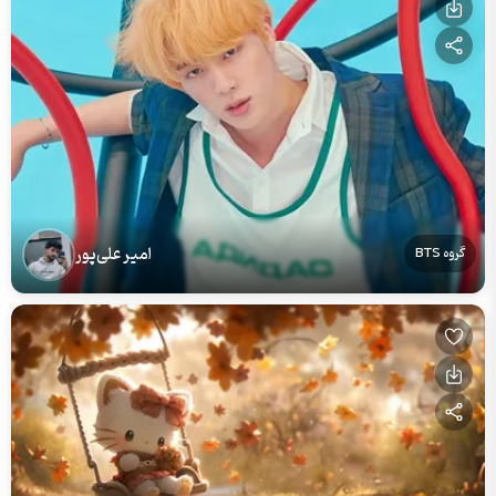
امیر علی‌پور
گروه BTS