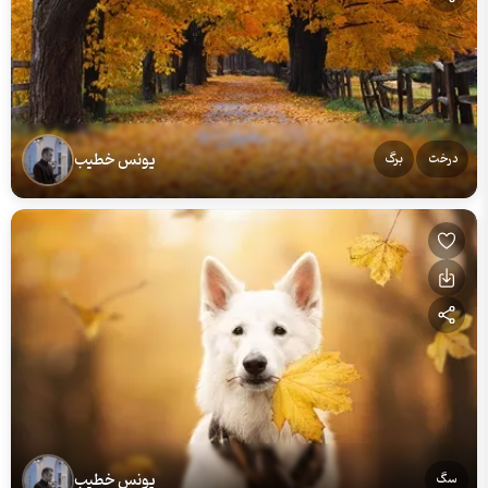
یونس خطیب
درخت
برگ
یونس خطیب
سگ