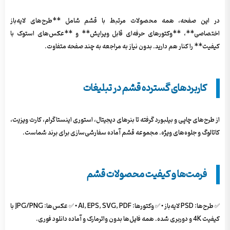
در این صفحه، همه محصولات مرتبط با قشم شامل **طرح‌های لایه‌باز
اختصاصی**، **وکتورهای حرفه‌ای قابل ویرایش** و **عکس‌های استوک با
کیفیت** را کنار هم دارید. بدون نیاز به مراجعه به چند صفحه متفاوت.
کاربردهای گسترده قشم در تبلیغات
از طرح‌های چاپی و بیلبورد گرفته تا بنرهای دیجیتال، استوری اینستاگرام، کارت ویزیت،
کاتالوگ و جلوه‌های ویژه. مجموعه قشم آماده سفارشی‌سازی برای برند شماست.
فرمت‌ها و کیفیت محصولات قشم
✅ طرح‌ها: PSD لایه‌باز • ✅ وکتورها: AI, EPS, SVG, PDF • ✅ عکس‌ها: JPG/PNG با
کیفیت 4K و دوربری شده. همه فایل‌ها بدون واترمارک و آماده دانلود فوری.