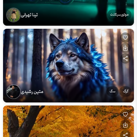
تینا تهرانی
موتورسیکلت
متین رشیدی
گرگ
سگ