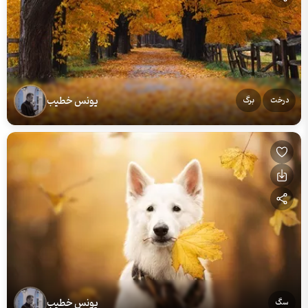
یونس خطیب
درخت
برگ
یونس خطیب
سگ