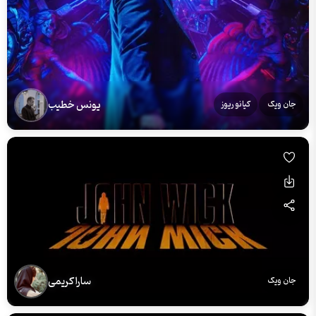
یونس خطیب
جان ویک
کیانو ریوز
سارا کریمی
جان ویک