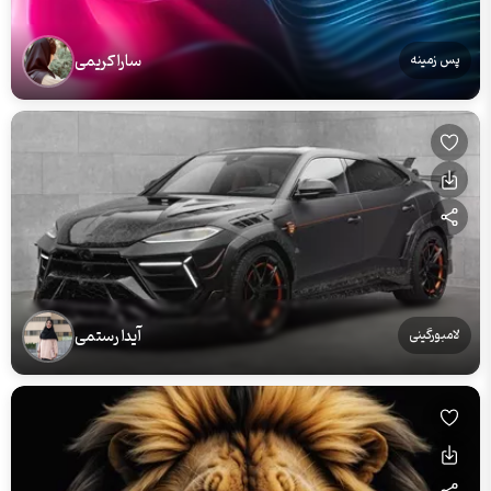
سارا کریمی
پس زمینه
آیدا رستمی
لامبورگینی