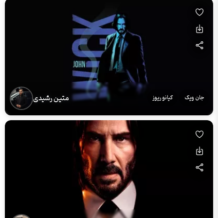
متین رشیدی
جان ویک
کیانو ریوز