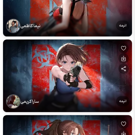
نیما کاظمی
انیمه
سارا کریمی
انیمه