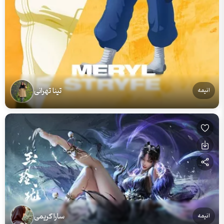
تینا تهرانی
انیمه
سارا کریمی
انیمه