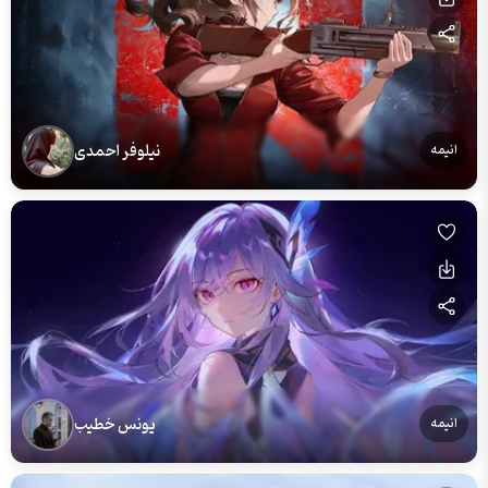
نیلوفر احمدی
انیمه
یونس خطیب
انیمه