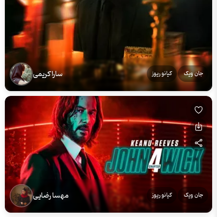
سارا کریمی
جان ویک
کیانو ریوز
مهسا رضایی
جان ویک
کیانو ریوز