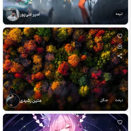
امیر علی‌پور
انیمه
متین رشیدی
درخت
جنگل