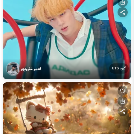
امیر علی‌پور
گروه BTS