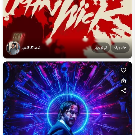
نیما کاظمی
جان ویک
کیانو ریوز