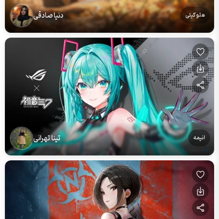
دنیا صادقی
هلو کیتی
تینا تهرانی
انیمه