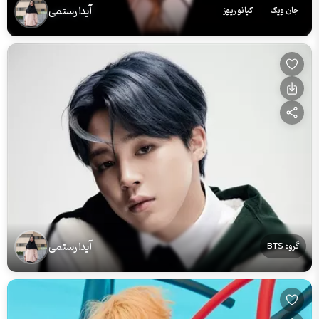
آیدا رستمی
جان ویک
کیانو ریوز
آیدا رستمی
گروه BTS