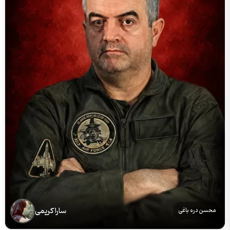
سارا کریمی
محسن دره باغی