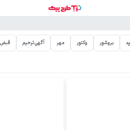
د
بروشور
وکتور
مهر
آگهی ترحیم
قبض و