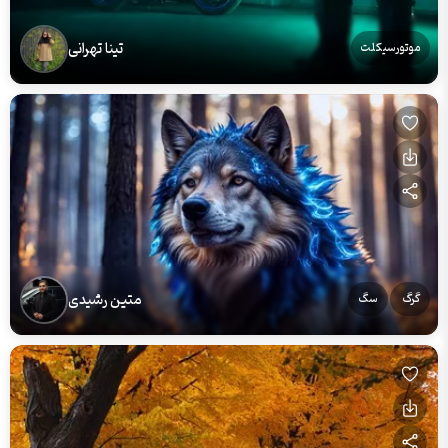
تینا تهرانی
موتورسیکلت
متین رشیدی
گرگ
سگ