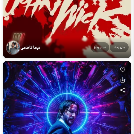
نیما کاظمی
جان ویک
کیانو ریوز