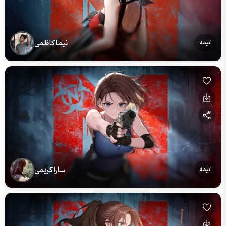
نیما کاظمی
انیمه
سارا کریمی
انیمه