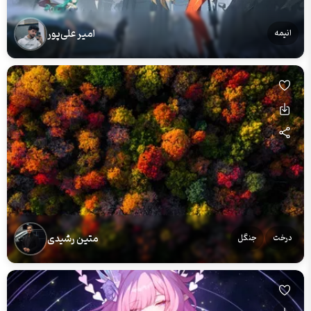
امیر علی‌پور
انیمه
متین رشیدی
درخت
جنگل