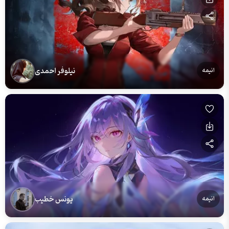
نیلوفر احمدی
انیمه
یونس خطیب
انیمه