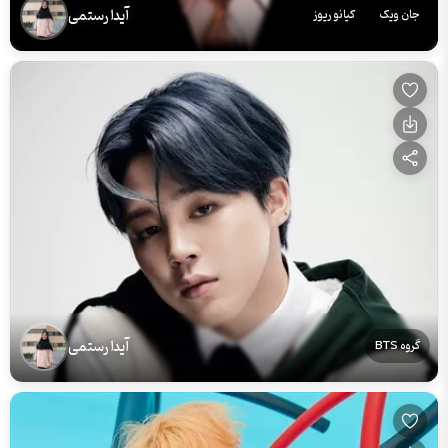
آیدا رستمی
جان ویک
کیانو ریوز
آیدا رستمی
گروه BTS