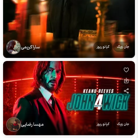
سارا کریمی
جان ویک
کیانو ریوز
مهسا رضایی
جان ویک
کیانو ریوز