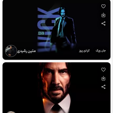
متین رشیدی
جان ویک
کیانو ریوز