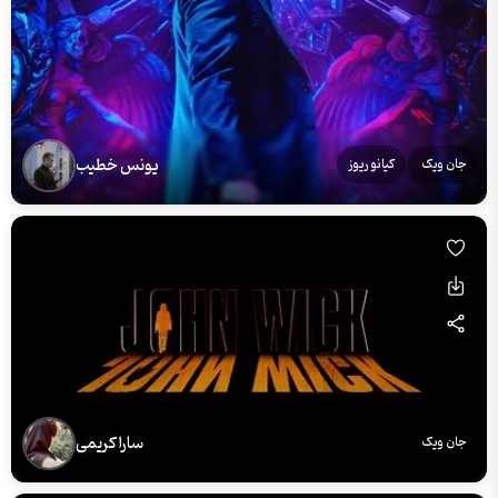
یونس خطیب
جان ویک
کیانو ریوز
سارا کریمی
جان ویک