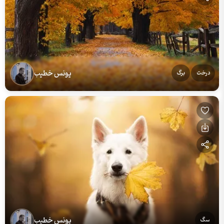
یونس خطیب
درخت
برگ
یونس خطیب
سگ