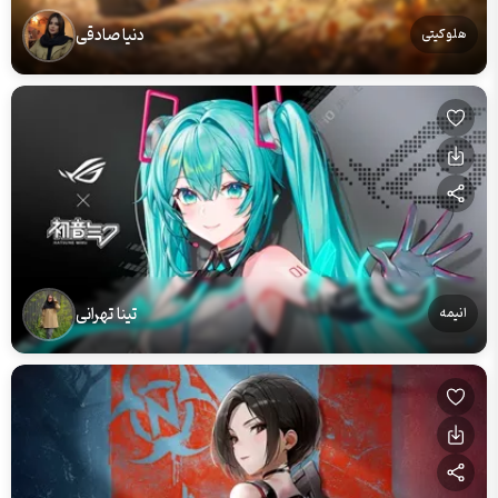
دنیا صادقی
هلو کیتی
تینا تهرانی
انیمه