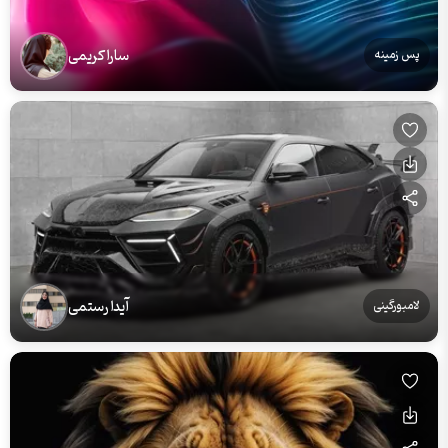
سارا کریمی
پس زمینه
آیدا رستمی
لامبورگینی