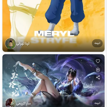
تینا تهرانی
انیمه
سارا کریمی
انیمه