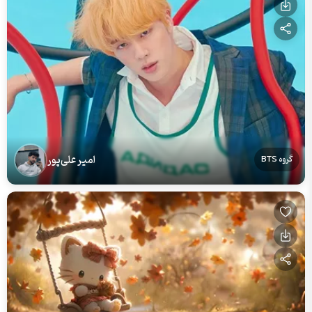
امیر علی‌پور
گروه BTS