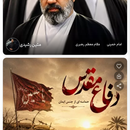
متین رشیدی
امام خمینی
مقام معظم رهبری