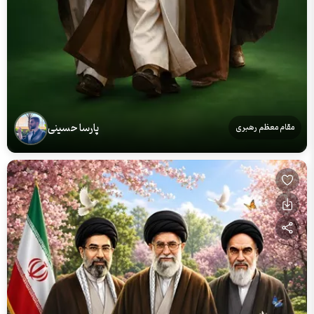
پارسا حسینی
مقام معظم رهبری