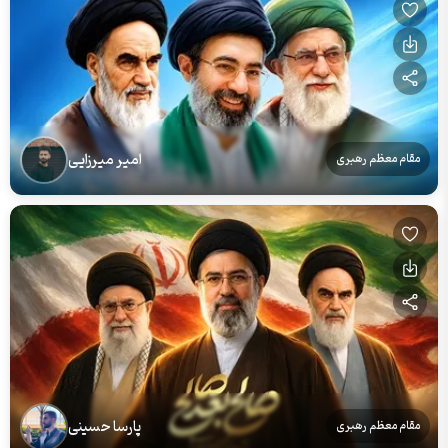
امیر میرزایی
مقام معظم رهبری
پارسا حسینی
مقام معظم رهبری