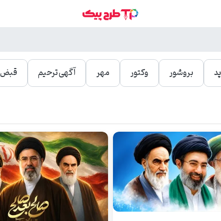
د
بروشور
وکتور
مهر
آگهی ترحیم
قبض و