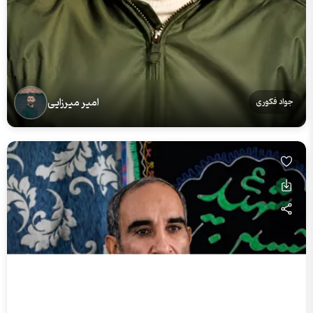
امیر میرزایی
جواد فکوری
سارا کریمی
علی شهبازی