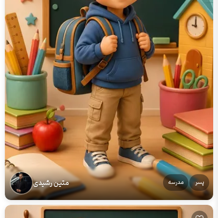
متین رشیدی
پسر
مدرسه