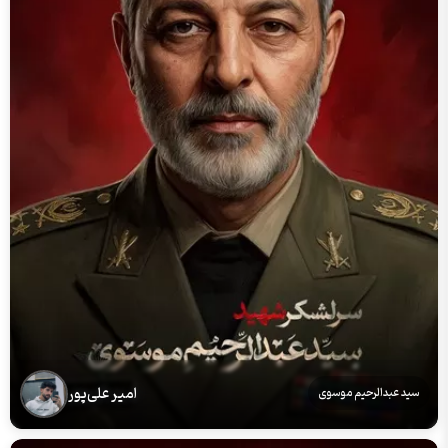
امیر علی‌پور
سید عبدالرحیم موسوی