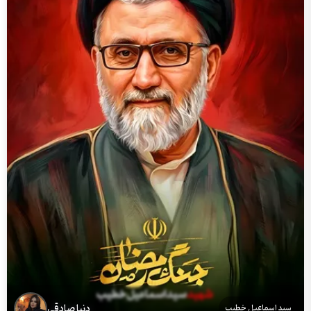
دنیا صادقی
سید اسماعیل خطیب