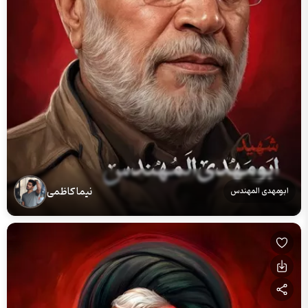
نیما کاظمی
ابومهدی المهندس