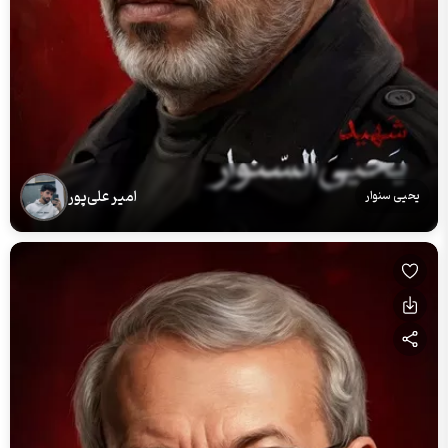
امیر علی‌پور
یحیی سنوار