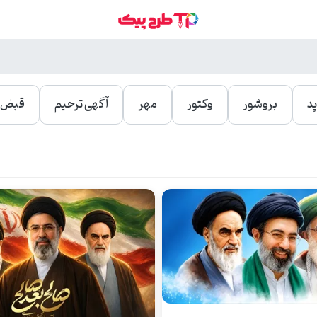
د
بروشور
وکتور
مهر
آگهی ترحیم
قبض و