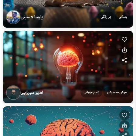
پارسا حسینی
بستنی
پر رنگی
امیر میرزایی
هوش مصنوعی
لامپ نورانی