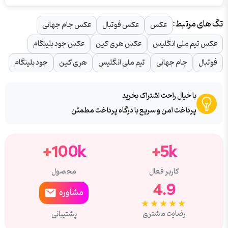
تگ های مرتبط:
عکس
عکس فوتبال
عکس جام جهانی
عکس تیم ملی انگلیس
عکس هری کین
عکس جود بلینگام
فوتبال
جام جهانی
تیم ملی انگلیس
هری کین
جود بلینگام
با خیال راحت اشتراک بخرید
پرداخت امن و سریع با درگاه پرداخت مطمئن
100k+
5k+
کاربر فعال
محصول
4.9
مشاوره
★★★★★
رضایت مشتری
پشتیبانی