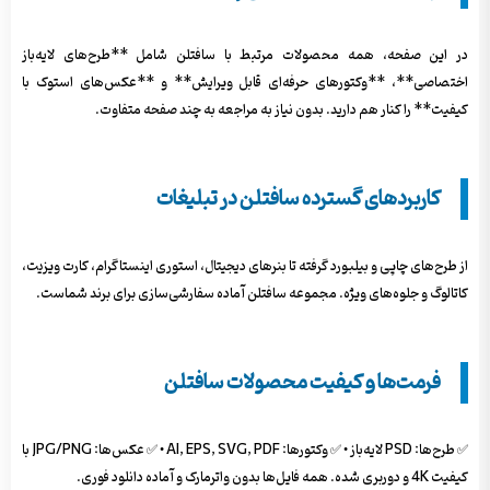
در این صفحه، همه محصولات مرتبط با سافتلن شامل **طرح‌های لایه‌باز
اختصاصی**، **وکتورهای حرفه‌ای قابل ویرایش** و **عکس‌های استوک با
کیفیت** را کنار هم دارید. بدون نیاز به مراجعه به چند صفحه متفاوت.
کاربردهای گسترده سافتلن در تبلیغات
از طرح‌های چاپی و بیلبورد گرفته تا بنرهای دیجیتال، استوری اینستاگرام، کارت ویزیت،
کاتالوگ و جلوه‌های ویژه. مجموعه سافتلن آماده سفارشی‌سازی برای برند شماست.
فرمت‌ها و کیفیت محصولات سافتلن
✅ طرح‌ها: PSD لایه‌باز • ✅ وکتورها: AI, EPS, SVG, PDF • ✅ عکس‌ها: JPG/PNG با
کیفیت 4K و دوربری شده. همه فایل‌ها بدون واترمارک و آماده دانلود فوری.