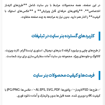
در این صفحه، همه محصولات مرتبط با بنر سایت شامل **طرح‌های لایه‌باز
اختصاصی**، **وکتورهای حرفه‌ای قابل ویرایش** و **عکس‌های استوک با
کیفیت** را کنار هم دارید. بدون نیاز به مراجعه به چند صفحه متفاوت.
کاربردهای گسترده بنر سایت در تبلیغات
از طرح‌های چاپی و بیلبورد گرفته تا بنرهای دیجیتال، استوری اینستاگرام، کارت ویزیت،
کاتالوگ و جلوه‌های ویژه. مجموعه بنر سایت آماده سفارشی‌سازی برای برند شماست.
فرمت‌ها و کیفیت محصولات بنر سایت
✅ طرح‌ها: PSD لایه‌باز • ✅ وکتورها: AI, EPS, SVG, PDF • ✅ عکس‌ها: JPG/PNG با
کیفیت 4K و دوربری شده. همه فایل‌ها بدون واترمارک و آماده دانلود فوری.