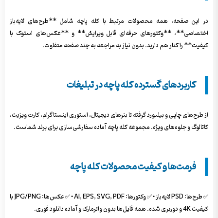
در این صفحه، همه محصولات مرتبط با کله پاچه شامل **طرح‌های لایه‌باز
اختصاصی**، **وکتورهای حرفه‌ای قابل ویرایش** و **عکس‌های استوک با
کیفیت** را کنار هم دارید. بدون نیاز به مراجعه به چند صفحه متفاوت.
کاربردهای گسترده کله پاچه در تبلیغات
از طرح‌های چاپی و بیلبورد گرفته تا بنرهای دیجیتال، استوری اینستاگرام، کارت ویزیت،
کاتالوگ و جلوه‌های ویژه. مجموعه کله پاچه آماده سفارشی‌سازی برای برند شماست.
فرمت‌ها و کیفیت محصولات کله پاچه
✅ طرح‌ها: PSD لایه‌باز • ✅ وکتورها: AI, EPS, SVG, PDF • ✅ عکس‌ها: JPG/PNG با
کیفیت 4K و دوربری شده. همه فایل‌ها بدون واترمارک و آماده دانلود فوری.