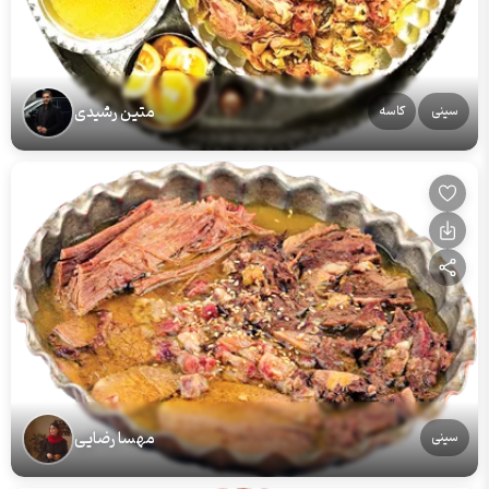
متین رشیدی
سینی
کاسه
مهسا رضایی
سینی