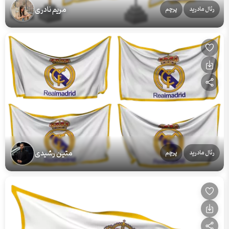
مریم نادری
رئال مادرید
پرچم
متین رشیدی
رئال مادرید
پرچم