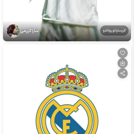
سارا کریمی
کریستیانو رونالدو