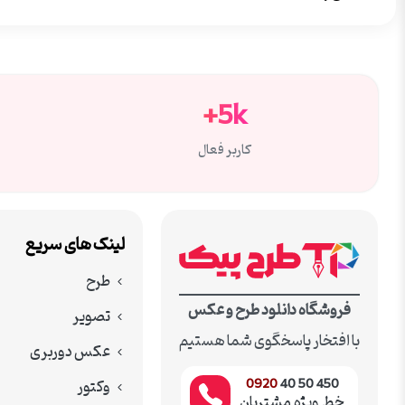
5k+
کاربر فعال
لینک های سریع
طرح
فروشگاه دانلود طرح و عکس
تصویر
با افتخار پاسخگوی شما هستیم
عکس دوربری
وکتور
0920
450 50 40
خط ویژه مشتریان