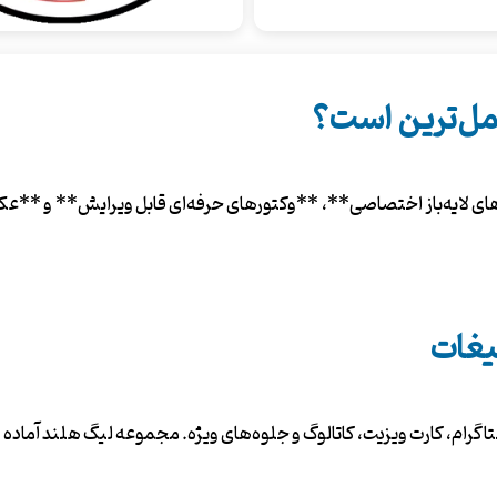
مل‌ترین است؟
لایه‌باز اختصاصی**، **وکتورهای حرفه‌ای قابل ویرایش** و **عکس‌ه
یغات
ستاگرام، کارت ویزیت، کاتالوگ و جلوه‌های ویژه. مجموعه لیگ هلند آما