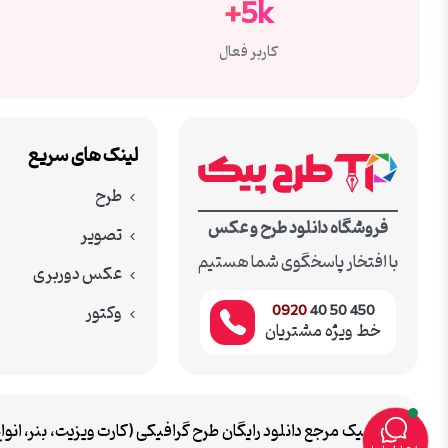
5k+
کاربر فعال
لینک های سریع
طرح
فروشگاه دانلود طرح و عکس
تصویر
با افتخار پاسخگوی شما هستیم
عکس دوربری
وکتور
0920
450 50 40
خط ویژه مشتریان