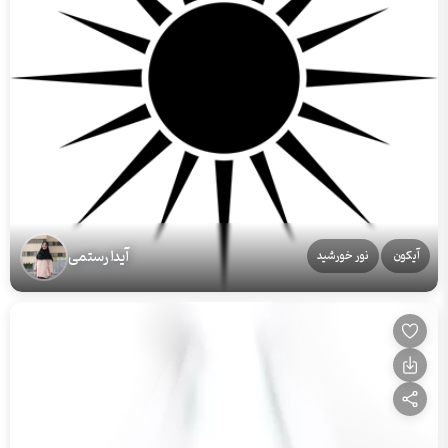
آیدا رستمی
آیکون
نور خورشید