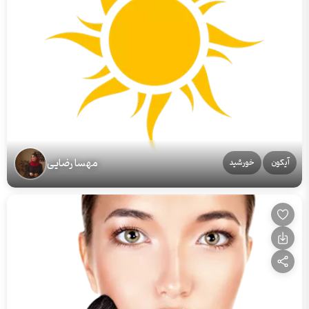
مهسا رضایی
آیکون
خورشید