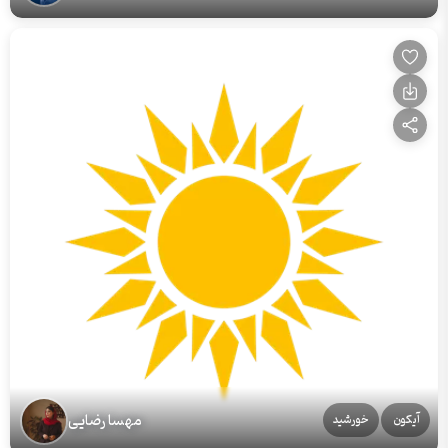
مهسا رضایی
آیکون
خورشید