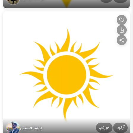
پارسا حسینی
آیکون
خورشید