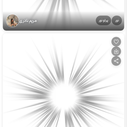
مریم نادری
نور
پرتو نور