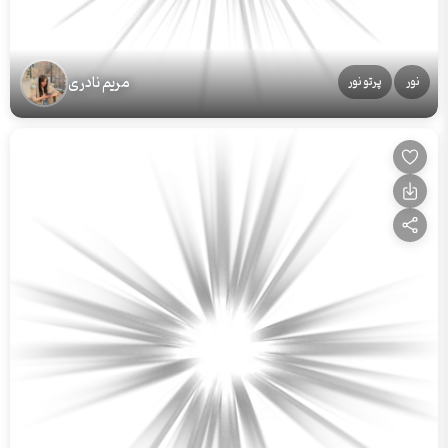
مریم نادری
نور
پرتو نور