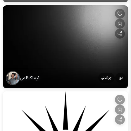
نیما کاظمی
نور
چراغانی