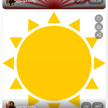
ریحانه موسوی
پس زمینه
انتزاعی
ریحانه موسوی
آیکون
دودل